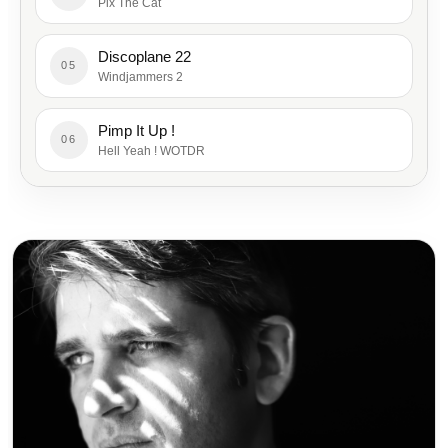
Pix The Cat
Discoplane 22
05
Windjammers 2
Pimp It Up !
06
Hell Yeah ! WOTDR