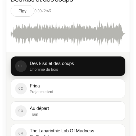
Play
0:00 / 2:43
Des kiss et des coups
01
L’homme du bois
Frida
02
Projet musical
Au départ
03
Train
The Labyrinthic Lab Of Madness
04