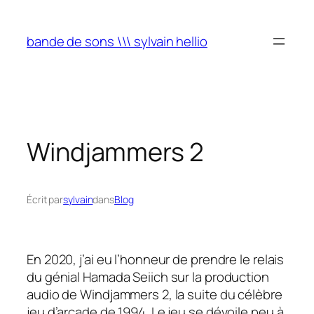
Aller
au
bande de sons \\\ sylvain hellio
contenu
Windjammers 2
Écrit par
sylvain
dans
Blog
En 2020, j’ai eu l’honneur de prendre le relais
du génial Hamada Seiich sur la production
audio de Windjammers 2, la suite du célèbre
jeu d’arcade de 1994. Le jeu se dévoile peu à